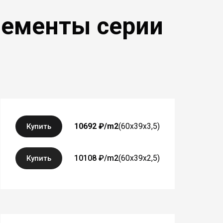
лементы серии
DRAB66 / DRAB6625
10692 ₽/m2
(60x39x3,5)
Купить
66 x 39 x 3,5 cm
66 x 39 x 2,5 cm
10108 ₽/m2
(60x39x2,5)
Купить