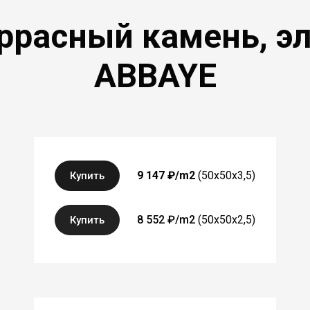
еррасный камень, э
ABBAYE
DCAB50 / DCAB502
9 147 ₽/m2
(50x50x3,5)
Купить
50 x 50 x 3,5 cm
50 x 50 x 2,5 cm
8 552 ₽/m2
(50x50x2,5)
Купить