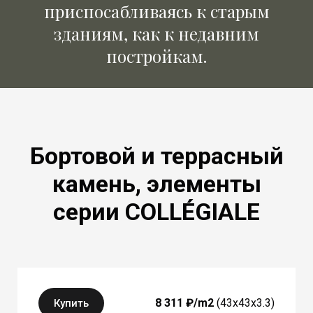
приспосабливаясь к старым
зданиям, как к недавним
постройкам.
Бортовой и террасный
камень, элементы
серии COLLÉGIALE
DCCO43 / DRCO64
8 311 ₽/m2
(43x43x3.3)
Купить